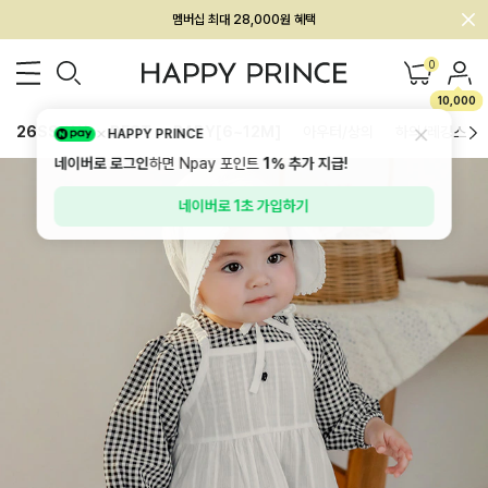
회원전용 아울렛, 가입하면 ~60% 할인!
멤버십 최대 28,000원 혜택
0
10,000
26SS 신상
BEST
BABY[6~12M]
아우터/상의
하의/레깅스
HAPPY PRINCE
네이버로 로그인
하면 Npay 포인트
1%
추가 지급!
네이버로 1초 가입하기