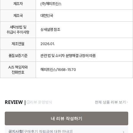
제조자
(주)해피프린스
제조국
대한민국
세탁방법 및
상세설명 참조
취급시 주의사항
제조연월
2026.01.
품질보증기준
관련 법 및 소비자 분쟁해결 규정에 따름
A/S 책임자와
해피프린스/1668-1570
전화번호