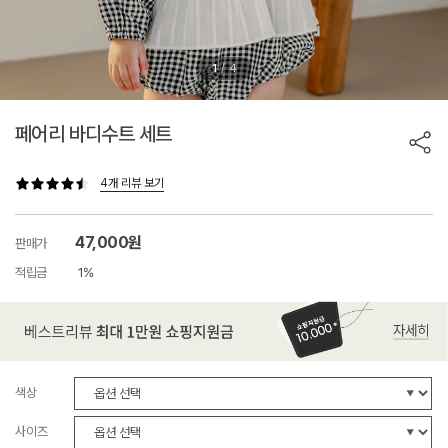
/
1
4
페어리 바디수트 세트
4개 리뷰 보기
47,000원
판매가
적립금
1%
색상
사이즈