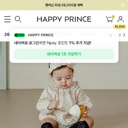
회원전용 아울렛, 가입하면 ~60% 할인!
멤버십 최대 28,000원 혜택
0
10,000
26SS 신상
BEST
BABY[6~12M]
아우터/상의
하의/레깅스
HAPPY PRINCE
네이버로 로그인
하면 Npay 포인트
1%
추가 지급!
네이버로 1초 가입하기