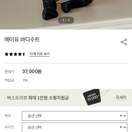
/
1
4
메이유 바디수트
12개 리뷰 보기
37,000원
판매가
적립금
1%
색상
사이즈