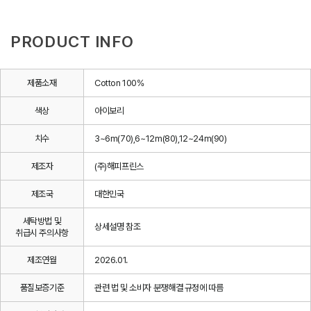
PRODUCT INFO
제품소재
Cotton 100%
색상
아이보리
치수
3~6m(70),6~12m(80),12~24m(90)
제조자
(주)해피프린스
제조국
대한민국
세탁방법 및
상세설명 참조
취급시 주의사항
제조연월
2026.01.
품질보증기준
관련 법 및 소비자 분쟁해결 규정에 따름