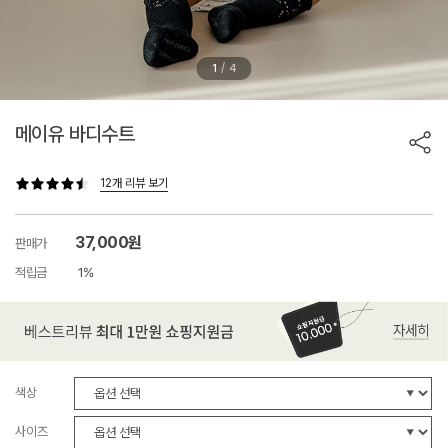
/
1
4
메이유 바디수트
12개 리뷰 보기
37,000원
판매가
적립금
1%
색상
사이즈