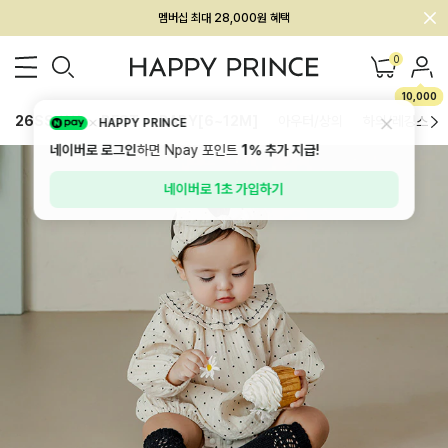
회원전용 아울렛, 가입하면 ~60% 할인!
멤버십 최대 28,000원 혜택
0
10,000
26SS 신상
BEST
BABY[6~12M]
아우터/상의
하의/레깅스
HAPPY PRINCE
네이버로 로그인
하면 Npay 포인트
1%
추가 지급!
네이버로 1초 가입하기