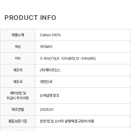
PRODUCT INFO
제품소재
Cotton 100%
색상
아이보리
치수
3~6m(70),6~12m(80),12~24m(90)
제조자
(주)해피프린스
제조국
대한민국
세탁방법 및
상세설명 참조
취급시 주의사항
제조연월
2026.01.
품질보증기준
관련 법 및 소비자 분쟁해결 규정에 따름