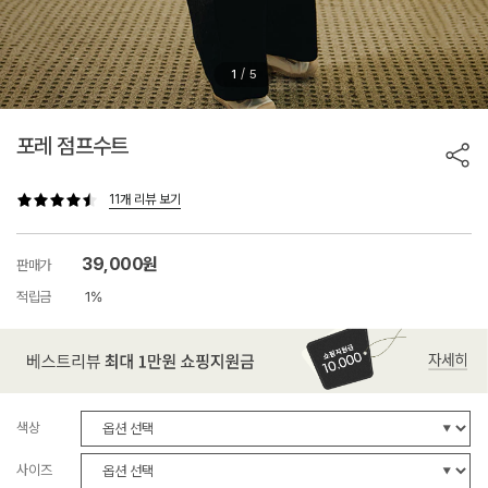
/
1
5
포레 점프수트
11개 리뷰 보기
39,000원
판매가
적립금
1%
색상
사이즈