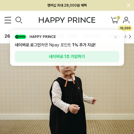
회원전용 아울렛, 가입하면 ~60% 할인!
멤버십 최대 28,000원 혜택
0
10,000
26SS 신상
BEST
BABY[6~12M]
아우터/상의
하의/레깅스
HAPPY PRINCE
네이버로 로그인
하면 Npay 포인트
1%
추가 지급!
네이버로 1초 가입하기