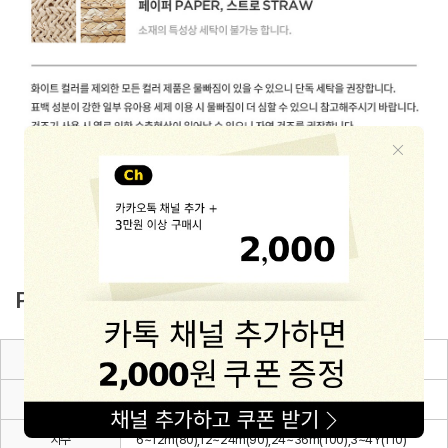
PRODUCT INFO
제품소재
Cotton 100%
색상
블랙
치수
6~12m(80),12~24m(90),24~36m(100),3~4Y(110)