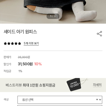
/
1
5
셰이드 아기 원피스
5개 리뷰 보기
판매가
35,000원
31,500원
10%
할인가
적립금
1%
색상