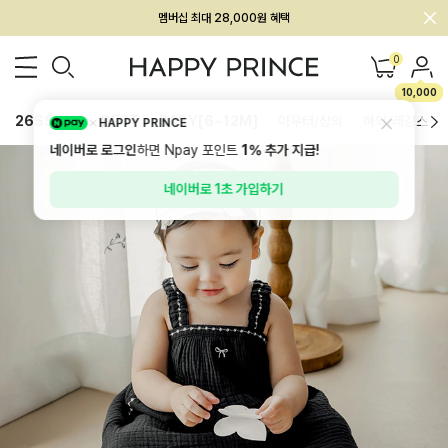
회원전용 아울렛, 가입하면 ~60% 할인!
멤버십 최대 28,000원 혜택
0
10,000
26SS 신상
BEST
BABY[6~12M]
아우터/상의
하의/레깅스
HAPPY PRINCE
네이버로 로그인
하면 Npay 포인트
1%
추가 지급!
네이버로 1초 가입하기