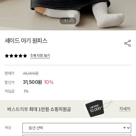
/
1
5
셰이드 아기 원피스
5개 리뷰 보기
판매가
35,000원
31,500원
10%
할인가
적립금
1%
색상