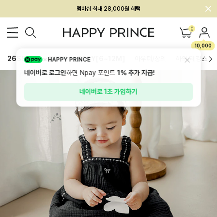
회원전용 아울렛, 가입하면 ~60% 할인!
멤버십 최대 28,000원 혜택
0
10,000
26SS 신상
BEST
BABY[6~12M]
아우터/상의
하의/레깅스
HAPPY PRINCE
네이버로 로그인
하면 Npay 포인트
1%
추가 지급!
네이버로 1초 가입하기