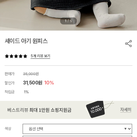
/
1
5
셰이드 아기 원피스
5개 리뷰 보기
판매가
35,000원
31,500원
10%
할인가
적립금
1%
색상