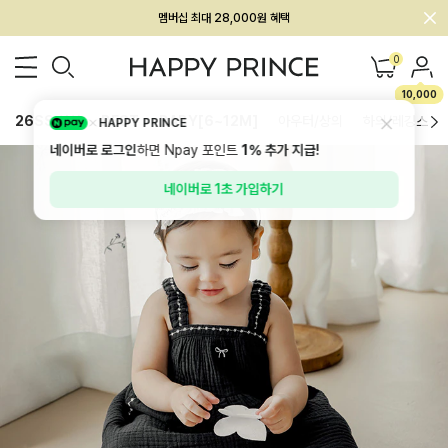
회원전용 아울렛, 가입하면 ~60% 할인!
멤버십 최대 28,000원 혜택
0
10,000
26SS 신상
BEST
BABY[6~12M]
아우터/상의
하의/레깅스
HAPPY PRINCE
네이버로 로그인
하면 Npay 포인트
1%
추가 지급!
네이버로 1초 가입하기