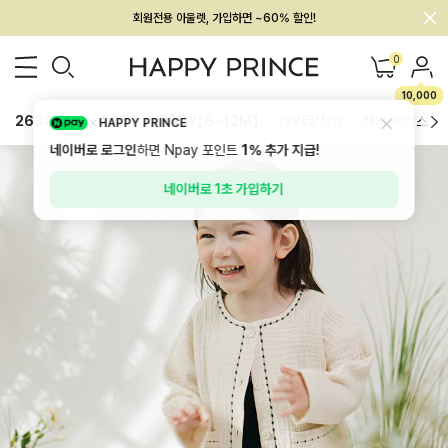
회원전용 아울렛, 가입하면 ~60% 할인!
멤버십 최대 28,000원 혜택
0
10,000
26SS 신상
BEST
BABY[6~12M]
아우터/상의
하의/레깅스
HAPPY PRINCE
네이버로 로그인
하면 Npay 포인트
1%
추가 지급!
네이버로 1초 가입하기