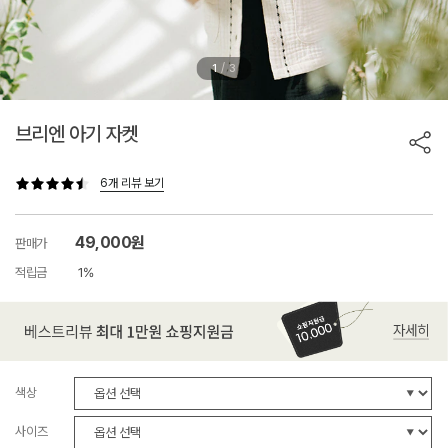
/
1
3
브리엔 아기 자켓
6개 리뷰 보기
49,000원
판매가
적립금
1%
색상
사이즈