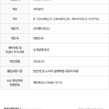
색상
아이보리
치수
6~12m(80),12~24m(90),24~36m(100),3~4Y(110)
제조자
(주)해피프린스
제조국
대한민국
세탁방법 및
상세설명 참조
취급시 주의사항
제조연월
2026.01.
품질보증기준
관련 법 및 소비자 분쟁해결 규정에 따름
A/S 책임자와
해피프린스/1668-1570
전화번호