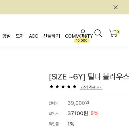
0
양말
모자
ACC
선물하기
COMMUNITY
10,000
[SIZE ~6Y] 틸다 블라우
22개 리뷰 보기
39,000원
판매가
37,100원
5%
할인가
1%
적립금