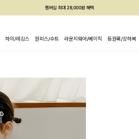
회원전용 아울렛, 가입하면 ~60% 할인!
멤버십 최대 28,000원 혜택
하의/레깅스
원피스/수트
라운지웨어/베이직
등원룩/상하복