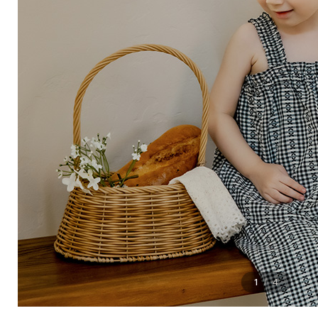
1
4
/