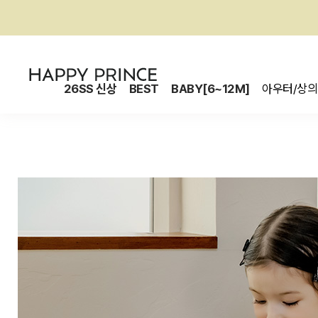
26SS 신상
BEST
BABY[6~12M]
아우터/상의