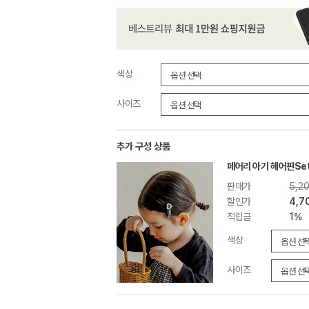
색상
사이즈
추가 구성 상품
페어리 아기 헤어핀se
판매가
5,2
할인가
4,7
적립금
1%
색상
사이즈