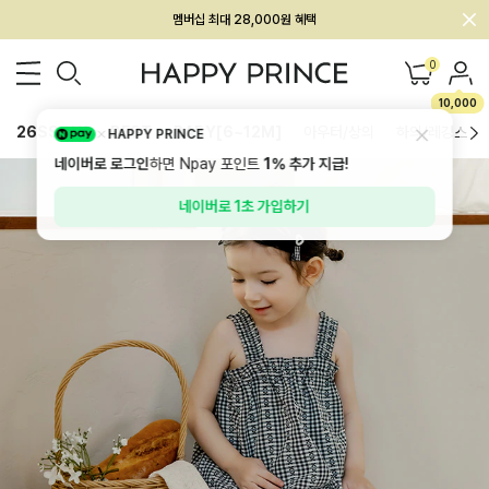
회원전용 아울렛, 가입하면 ~60% 할인!
멤버십 최대 28,000원 혜택
0
10,000
26SS 신상
BEST
BABY[6~12M]
아우터/상의
하의/레깅스
HAPPY PRINCE
네이버로 로그인
하면 Npay 포인트
1%
추가 지급!
네이버로 1초 가입하기