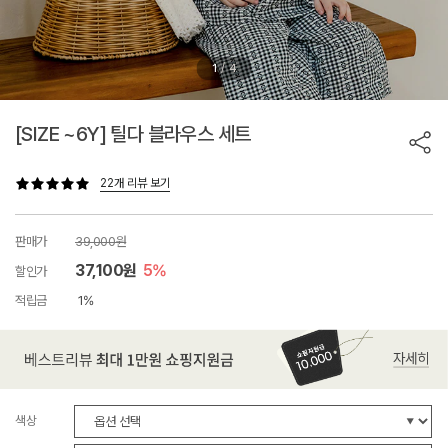
/
1
4
[SIZE ~6Y] 틸다 블라우스 세트
22개 리뷰 보기
판매가
39,000원
37,100원
5%
할인가
적립금
1%
색상