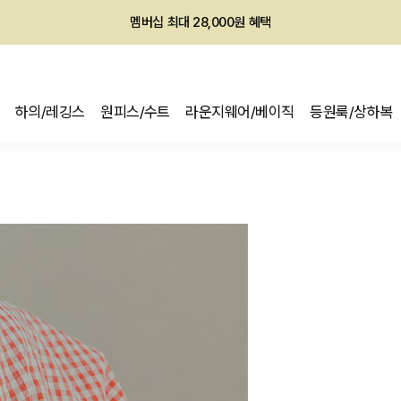
회원전용 아울렛, 가입하면 ~60% 할인!
멤버십 최대 28,000원 혜택
하의/레깅스
원피스/수트
라운지웨어/베이직
등원룩/상하복