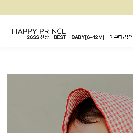
26SS 신상
BEST
BABY[6~12M]
아우터/상의