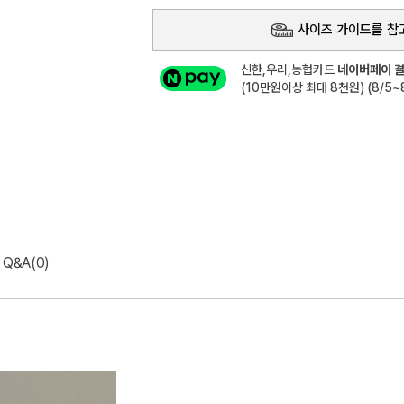
사이즈 가이드를 참
신한,우리,농협카드
네이버페이 결
(10만원이상 최대 8천원) (8/5~8
Q&A(0)