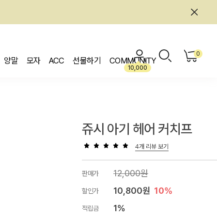
0
양말
모자
ACC
선물하기
COMMUNITY
10,000
쥬시 아기 헤어 커치프
4개 리뷰 보기
12,000원
판매가
10,800원
10%
할인가
1%
적립금