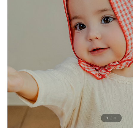
1
3
/