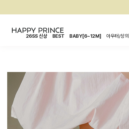
26SS 신상
BEST
BABY[6~12M]
아우터/상의