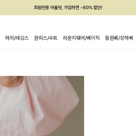
회원전용 아울렛, 가입하면 ~60% 할인!
멤버십 최대 28,000원 혜택
하의/레깅스
원피스/수트
라운지웨어/베이직
등원룩/상하복