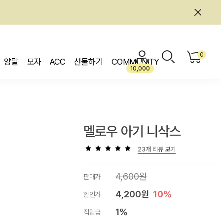
0
양말
모자
ACC
선물하기
COMMUNITY
10,000
멜로우 아기 니삭스
23개 리뷰 보기
4,600원
판매가
4,200원
10%
할인가
1%
적립금