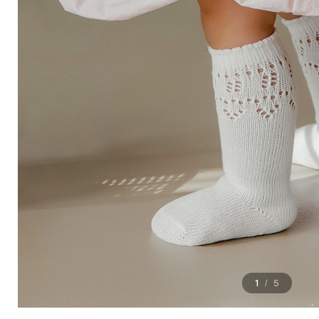
1
5
/