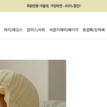
회원전용 아울렛, 가입하면 ~60% 할인!
멤버십 최대 28,000원 혜택
하의/레깅스
원피스/수트
라운지웨어/베이직
등원룩/상하복