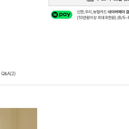
신한,우리,농협카드
네이버페이 결
(10만원이상 최대 8천원) (8/5~8
Q&A(2)