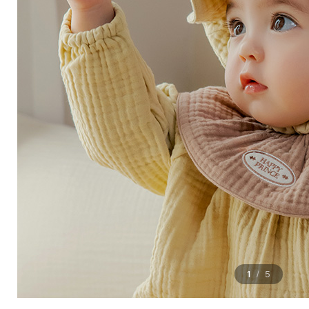
1
5
/