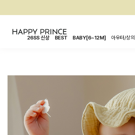
26SS 신상
BEST
BABY[6~12M]
아우터/상의