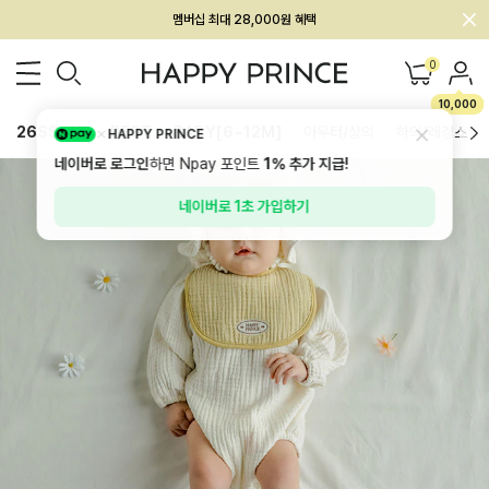
회원전용 아울렛, 가입하면 ~60% 할인!
멤버십 최대 28,000원 혜택
0
10,000
26SS 신상
BEST
BABY[6~12M]
아우터/상의
하의/레깅스
HAPPY PRINCE
네이버로 로그인
하면 Npay 포인트
1%
추가 지급!
네이버로 1초 가입하기