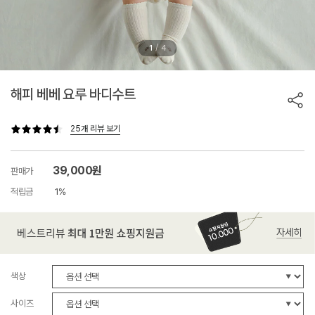
/
1
4
해피 베베 요루 바디수트
25개 리뷰 보기
39,000원
판매가
적립금
1%
색상
사이즈