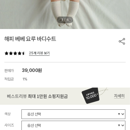
/
1
4
해피 베베 요루 바디수트
25개 리뷰 보기
39,000원
판매가
적립금
1%
색상
사이즈