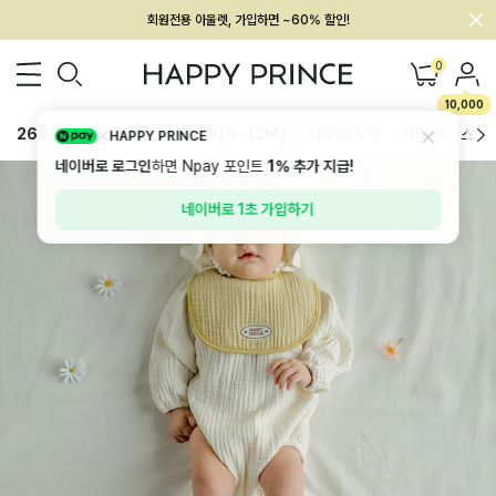
회원전용 아울렛, 가입하면 ~60% 할인!
멤버십 최대 28,000원 혜택
0
10,000
26SS 신상
BEST
BABY[6~12M]
아우터/상의
하의/레깅스
HAPPY PRINCE
네이버로 로그인
하면 Npay 포인트
1%
추가 지급!
네이버로 1초 가입하기