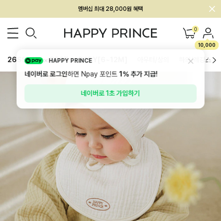
회원전용 아울렛, 가입하면 ~60% 할인!
멤버십 최대 28,000원 혜택
0
10,000
26SS 신상
BEST
BABY[6~12M]
아우터/상의
하의/레깅스
HAPPY PRINCE
네이버로 로그인
하면 Npay 포인트
1%
추가 지급!
네이버로 1초 가입하기