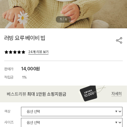
/
1
6
러빙 요루 베이비 빕
24개 리뷰 보기
14,000원
판매가
적립금
1%
색상
사이즈