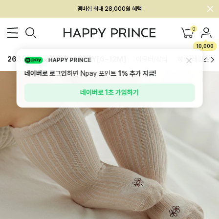
회원전용 아울렛, 가입하면 ~60% 할인!
멤버십 최대 28,000원 혜택
0
10,000
26SS 신상
BEST
BABY[6~12M]
아우터/상의
하의/레깅스
HAPPY PRINCE
네이버로 로그인
하면 Npay 포인트
1%
추가 지급!
네이버로 1초 가입하기