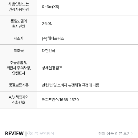
사용연령 또는
0~3m(XS)
권장사용연령
동일모델의
26.01.
출시년월
제조자
(주)해피프린스
제조국
대한민국
취급방법 및
취급시 주의사항,
상세설명 참조
안전표시
품질보증기준
관련 법 및 소비자 분쟁해결 규정에 따름
A/S 책임자와
해피프린스/1668-1570
전화번호