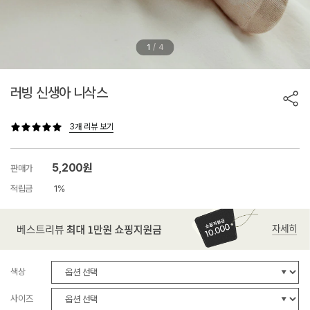
/
1
4
러빙 신생아 니삭스
3개 리뷰 보기
5,200원
판매가
적립금
1%
색상
사이즈