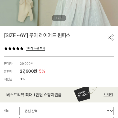
/
1
6
[SIZE ~6Y] 루아 레이어드 원피스
28개 리뷰 보기
판매가
29,000원
27,600원
5%
할인가
적립금
1%
색상