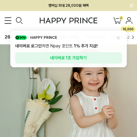
회원전용 아울렛, 가입하면 ~60% 할인!
멤버십 최대 28,000원 혜택
0
10,000
26SS 신상
BEST
BABY[6~12M]
아우터/상의
하의/레깅스
HAPPY PRINCE
네이버로 로그인
하면 Npay 포인트
1%
추가 지급!
네이버로 1초 가입하기