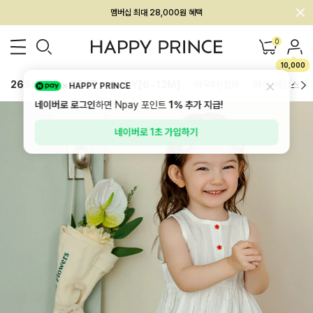
회원전용 아울렛, 가입하면 ~60% 할인!
멤버십 최대 28,000원 혜택
0
10,000
26SS 신상
BEST
BABY[6~12M]
아우터/상의
하의/레깅스
HAPPY PRINCE
네이버로 로그인
하면 Npay 포인트
1%
추가 지급!
네이버로 1초 가입하기