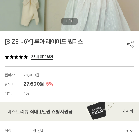
/
1
6
[SIZE ~6Y] 루아 레이어드 원피스
28개 리뷰 보기
판매가
29,000원
27,600원
5%
할인가
적립금
1%
색상