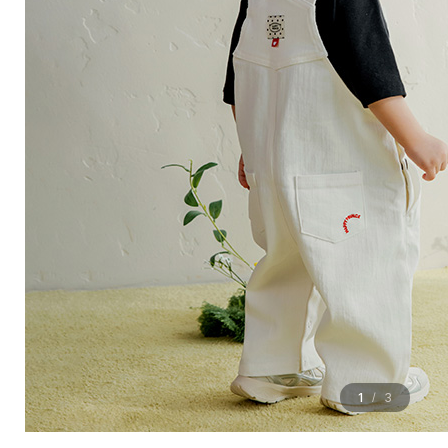
1
3
/