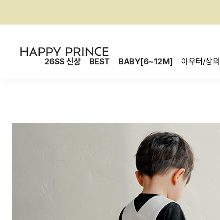
26SS 신상
BEST
BABY[6~12M]
아우터/상의