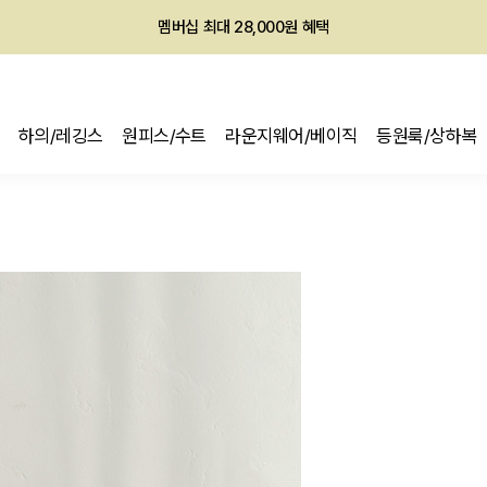
회원전용 아울렛, 가입하면 ~60% 할인!
멤버십 최대 28,000원 혜택
하의/레깅스
원피스/수트
라운지웨어/베이직
등원룩/상하복