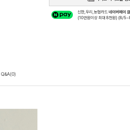
신한,우리,농협카드
네이버페이 결
(10만원이상 최대 8천원) (8/5~8
Q&A(0)