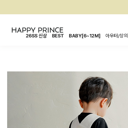
26SS 신상
BEST
BABY[6~12M]
아우터/상의