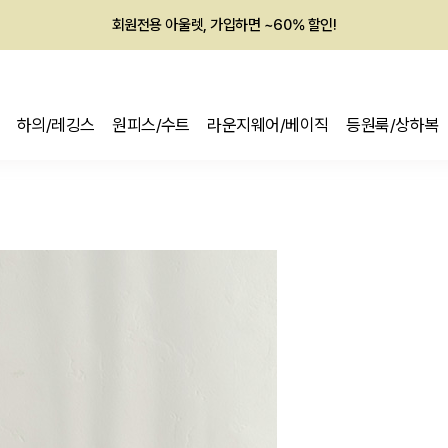
회원전용 아울렛, 가입하면 ~60% 할인!
멤버십 최대 28,000원 혜택
하의/레깅스
원피스/수트
라운지웨어/베이직
등원룩/상하복