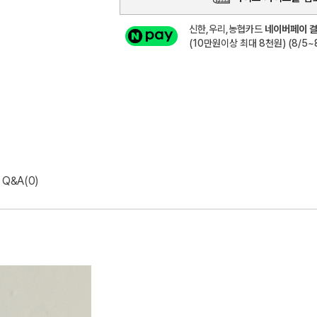
신한,우리,농협카드
네이버페이 결
(10만원이상 최대 8천원) (8/5~8
Q&A(0)