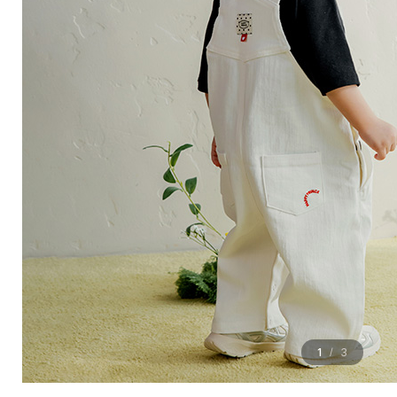
1
3
/