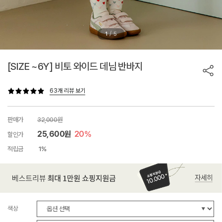
/
1
5
[SIZE ~6Y] 비토 와이드 데님 반바지
63개 리뷰 보기
판매가
32,000원
25,600원
20%
할인가
적립금
1%
색상