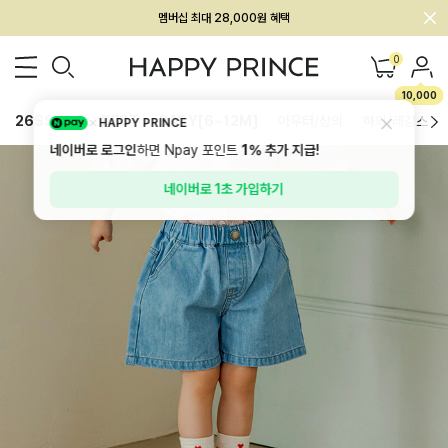
회원전용 아울렛, 가입하면 ~60% 할인!
멤버십 최대 28,000원 혜택
0
10,000
26SS 신상
BEST
BABY[6~12M]
아우터/상의
하의/레깅스
HAPPY PRINCE
네이버로 로그인
하면 Npay 포인트
1%
추가 지급!
네이버로 1초 가입하기