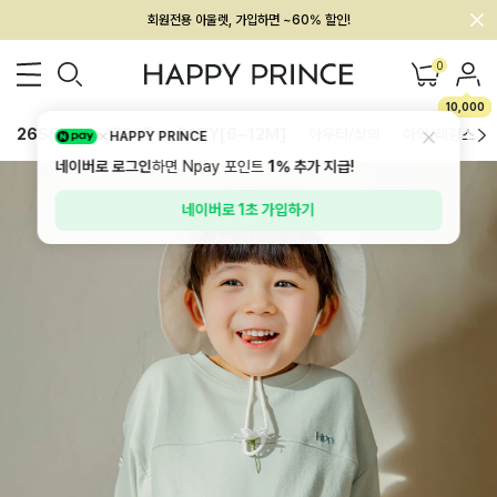
멤버십 최대 28,000원 혜택
0
10,000
26SS 신상
BEST
BABY[6~12M]
아우터/상의
하의/레깅스
HAPPY PRINCE
네이버로 로그인
하면 Npay 포인트
1%
추가 지급!
네이버로 1초 가입하기