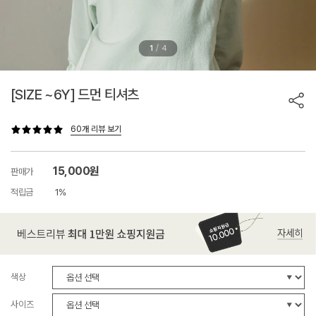
/
1
4
[SIZE ~6Y] 드먼 티셔츠
60개 리뷰 보기
15,000원
판매가
적립금
1%
색상
사이즈