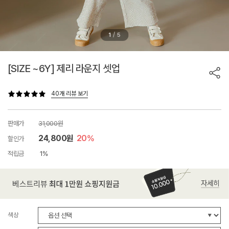
/
1
5
[SIZE ~6Y] 제리 라운지 셋업
40개 리뷰 보기
판매가
31,000원
24,800원
20%
할인가
적립금
1%
색상