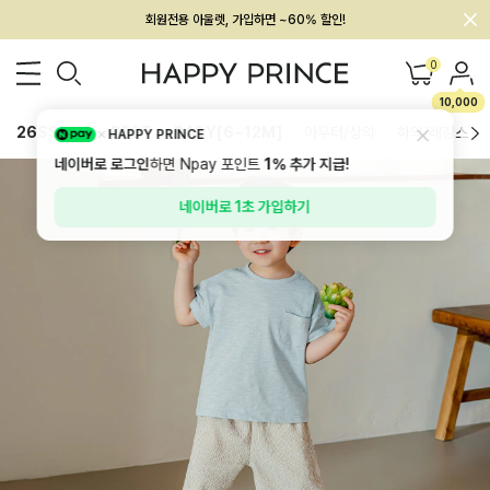
멤버십 최대 28,000원 혜택
0
10,000
26SS 신상
BEST
BABY[6~12M]
아우터/상의
하의/레깅스
HAPPY PRINCE
네이버로 로그인
하면 Npay 포인트
1%
추가 지급!
네이버로 1초 가입하기