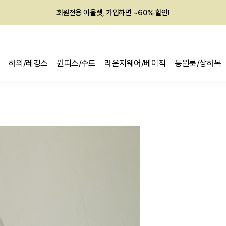
멤버십 최대 28,000원 혜택
하의/레깅스
원피스/수트
라운지웨어/베이직
등원룩/상하복