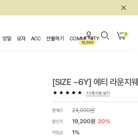
0
양말
모자
ACC
선물하기
COMMUNITY
10,000
[SIZE ~6Y] 에티 라운지
73개 리뷰 보기
24,000원
판매가
19,200원
20%
할인가
1%
적립금