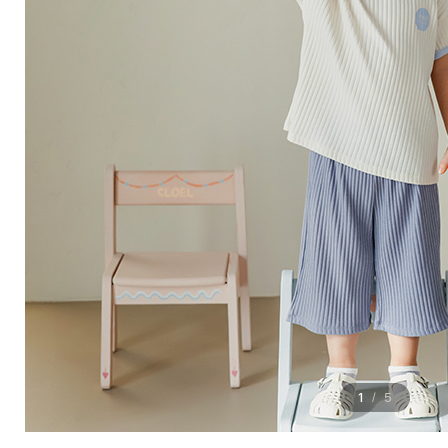
1
5
/