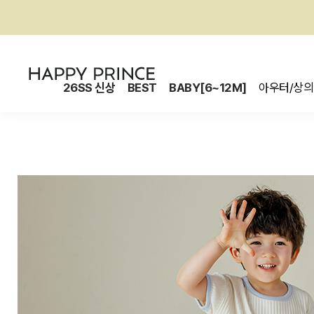
26SS 신상
BEST
BABY[6~12M]
아우터/상의