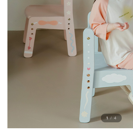
1
4
/