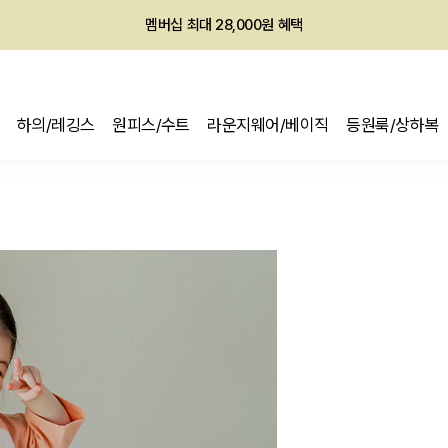
회원전용 아울렛, 가입하면 ~60% 할인!
멤버십 최대 28,000원 혜택
하의/레깅스
원피스/수트
라운지웨어/베이직
등원룩/상하복