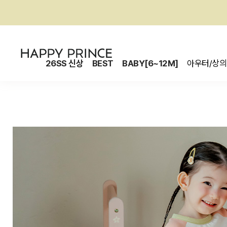
26SS 신상
BEST
BABY[6~12M]
아우터/상의