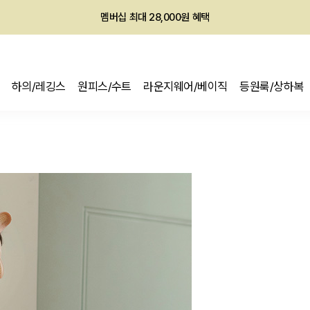
회원전용 아울렛, 가입하면 ~60% 할인!
멤버십 최대 28,000원 혜택
하의/레깅스
원피스/수트
라운지웨어/베이직
등원룩/상하복