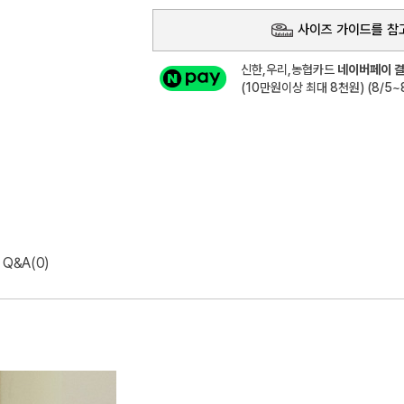
사이즈 가이드를 참
신한,우리,농협카드
네이버페이 결
(10만원이상 최대 8천원) (8/5~8
Q&A(0)