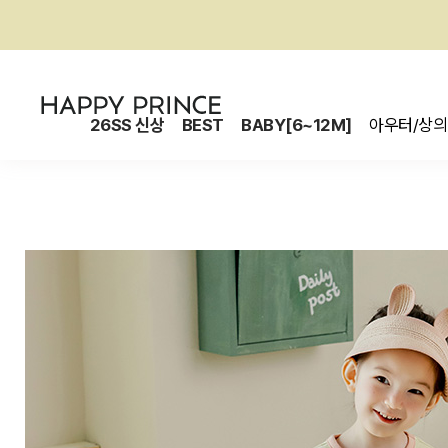
26SS 신상
BEST
BABY[6~12M]
아우터/상의