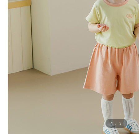
1
3
/