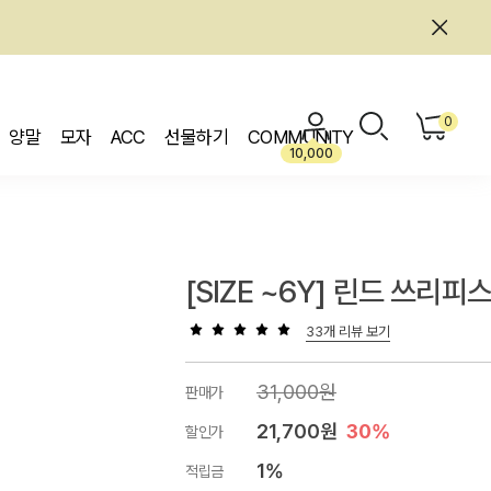
0
양말
모자
ACC
선물하기
COMMUNITY
10,000
[SIZE ~6Y] 린드 쓰리
33개 리뷰 보기
31,000원
판매가
21,700원
30%
할인가
1%
적립금