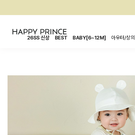
26SS 신상
BEST
BABY[6~12M]
아우터/상의