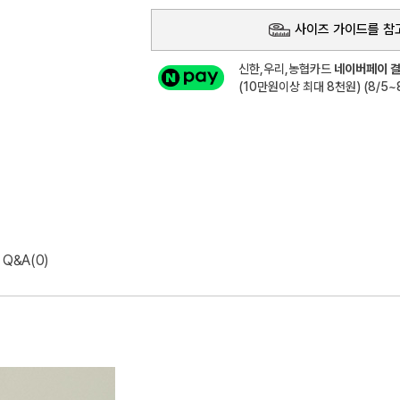
사이즈 가이드를 참
신한,우리,농협카드
네이버페이 결
(10만원이상 최대 8천원) (8/5~8
Q&A(0)