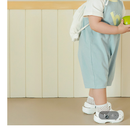
1
4
/