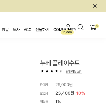
0
양말
모자
ACC
선물하기
COMMUNITY
10,000
누베 플레이수트
8개 리뷰 보기
26,000원
판매가
23,400원
10%
할인가
1%
적립금