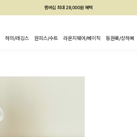
회원전용 아울렛, 가입하면 ~60% 할인!
멤버십 최대 28,000원 혜택
하의/레깅스
원피스/수트
라운지웨어/베이직
등원룩/상하복