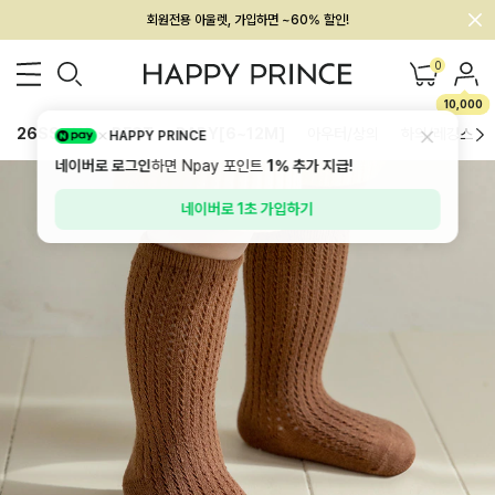
회원전용 아울렛, 가입하면 ~60% 할인!
멤버십 최대 28,000원 혜택
0
10,000
26SS 신상
BEST
BABY[6~12M]
아우터/상의
하의/레깅스
HAPPY PRINCE
네이버로 로그인
하면 Npay 포인트
1%
추가 지급!
네이버로 1초 가입하기