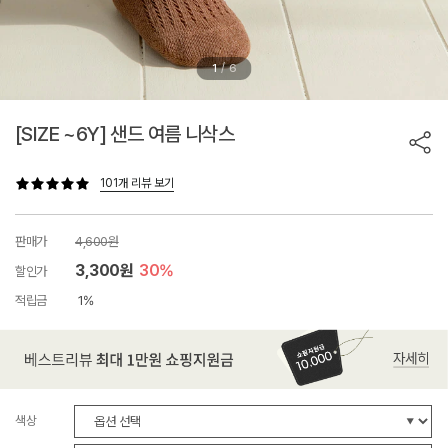
/
1
6
[SIZE ~6Y] 샌드 여름 니삭스
101개 리뷰 보기
판매가
4,600원
3,300원
30%
할인가
적립금
1%
색상