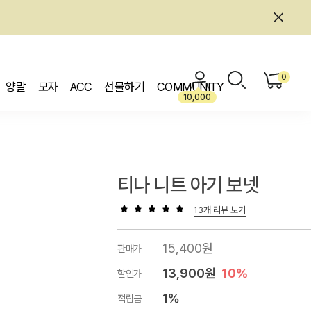
0
양말
모자
ACC
선물하기
COMMUNITY
10,000
티나 니트 아기 보넷
13개 리뷰 보기
15,400원
판매가
13,900원
10%
할인가
1%
적립금