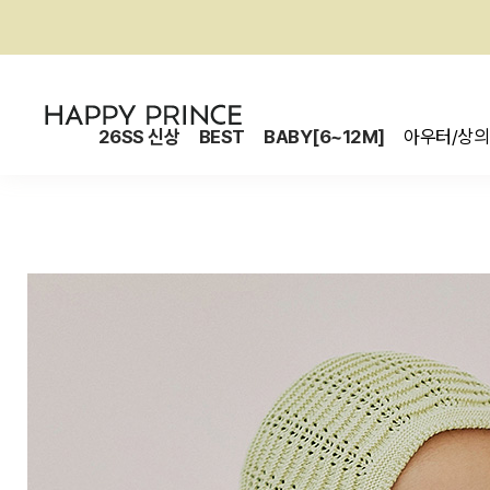
26SS 신상
BEST
BABY[6~12M]
아우터/상의