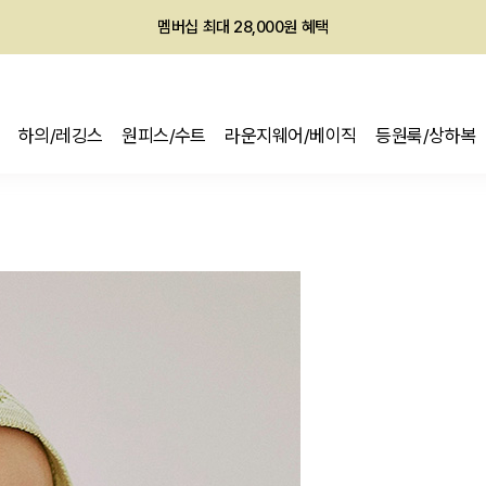
회원전용 아울렛, 가입하면 ~60% 할인!
멤버십 최대 28,000원 혜택
하의/레깅스
원피스/수트
라운지웨어/베이직
등원룩/상하복