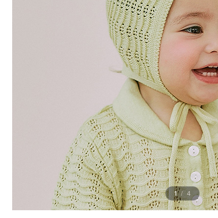
1
4
/