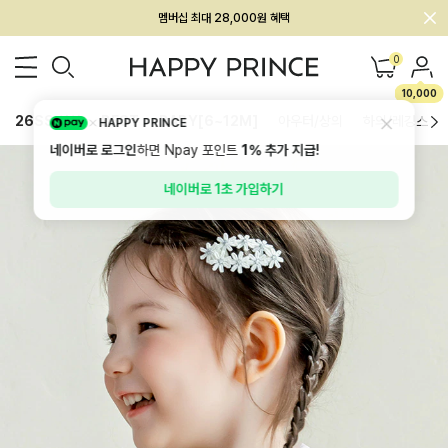
회원전용 아울렛, 가입하면 ~60% 할인!
멤버십 최대 28,000원 혜택
0
10,000
26SS 신상
BEST
BABY[6~12M]
아우터/상의
하의/레깅스
HAPPY PRINCE
네이버로 로그인
하면 Npay 포인트
1%
추가 지급!
네이버로 1초 가입하기