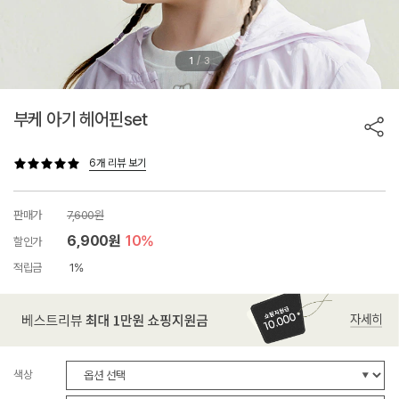
/
1
3
부케 아기 헤어핀set
6개 리뷰 보기
판매가
7,600원
6,900원
10%
할인가
적립금
1%
색상