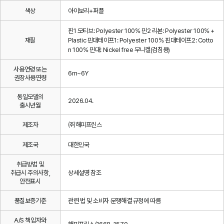
색상
아이보리+퍼플
핀1 모티브: Polyester 100% 핀2 리본: Polyester 100% +
재질
Plastic 핀대테이프1: Polyester 100% 핀대테이프2: Cotto
n 100% 핀대: Nickel free 무니켈(검침용)
사용연령 또는
6m~6Y
권장사용연령
동일모델의
2026.04.
출시년월
제조자
㈜해피프린스
제조국
대한민국
취급방법 및
취급시 주의사항,
상세설명 참조
안전표시
품질보증기준
관련 법 및 소비자 분쟁해결 규정에 따름
A/S 책임자와