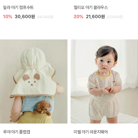
밀라 아기 점프수트
엘리오 아기 블라우스
10%
30,600원
20%
21,600원
34,000원
27,000원
루야 아기 플랩캡
미렐 아기 라운지웨어