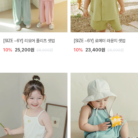
[SIZE ~6Y] 리모어 플리츠 셋업
[SIZE ~6Y] 로메이 라운지 셋업
10%
25,200원
10%
23,400원
28,000원
26,000원