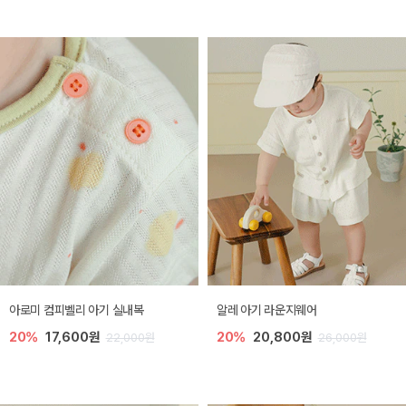
아로미 컴피벨리 아기 실내복
알레 아기 라운지웨어
20%
17,600원
20%
20,800원
22,000원
26,000원