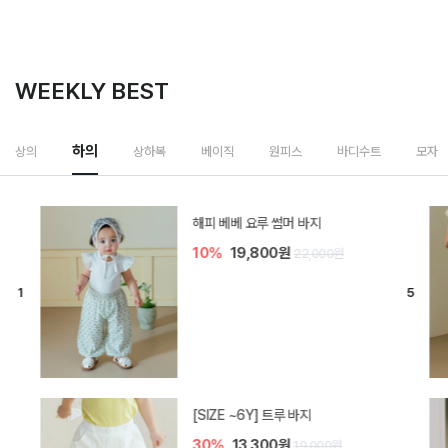
WEEKLY BEST
하의
상의
상하복
베이직
원피스
바디수트
모자
[SIZE ~6Y] 비토 와이드 데님 반바
지
20%
25,600원
32,000원
카몽 5부 아기 레깅스
5%
15,200원
16,000원