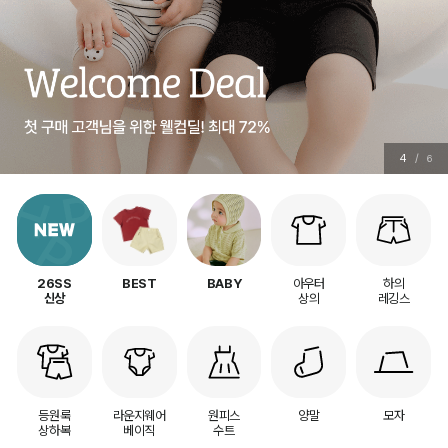
4
/
6
아우터
하의
26SS
BEST
BABY
상의
레깅스
신상
등원룩
라운지웨어
원피스
양말
모자
상하복
베이직
수트