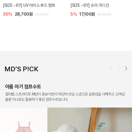
베티 니트 아기 민소매 티셔츠
엘리오 아기 블라우스
10%
24,300원
20%
21,600원
27,000원
27,000원
MD’S P!CK
아롬 아기 점프수트
컬러별 스트라이프 패턴이 돋보이면서 하단에 트임 스냅으로 실용성을 더해주고, 단독은
물론 이너로도 활용하기 좋은 점프수트입니다.