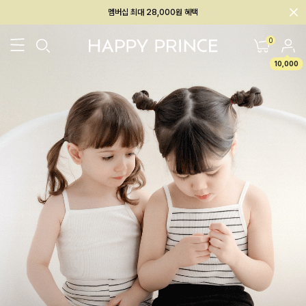
회원전용 아울렛, 가입하면 ~60% 할인!
멤버십 최대 28,000원 혜택
0
10,000
26SS 신상
BEST
BABY[6~12M]
아우터/상의
하의/레깅스