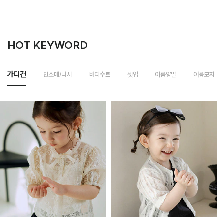
HOT KEYWORD
민소매/나시
가디건
바디수트
셋업
여름양말
여름모자