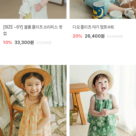
[SIZE ~6Y] 블룸 플리츠 쓰리피스 셋
디오 플리츠 아기 점프수트
업
20%
26,400원
33,000원
10%
33,300원
37,000원