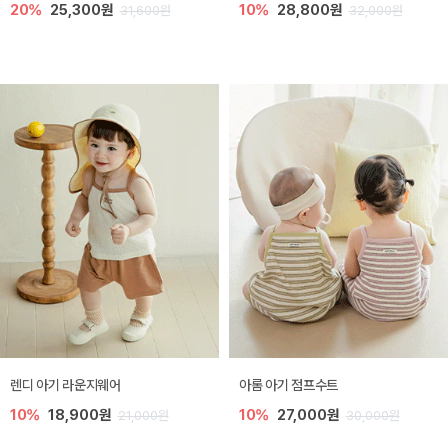
20%
25,300원
10%
28,800원
31,600원
32,000원
렌디 아기 라운지웨어
아롬 아기 점프수트
10%
18,900원
10%
27,000원
21,000원
30,000원