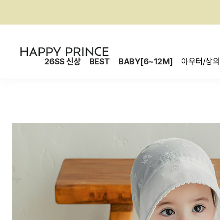
26SS 신상
BEST
BABY[6~12M]
아우터/상의