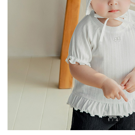
1
4
/