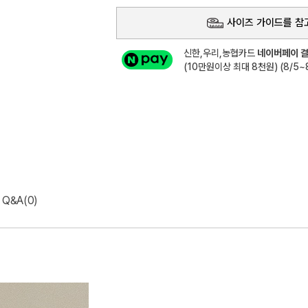
사이즈 가이드를 참
신한,우리,농협카드
네이버페이 결
(10만원이상 최대 8천원) (8/5~8
Q&A(0)