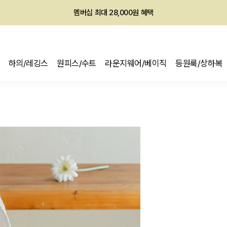
회원전용 아울렛, 가입하면 ~60% 할인!
멤버십 최대 28,000원 혜택
하의/레깅스
원피스/수트
라운지웨어/베이직
등원룩/상하복