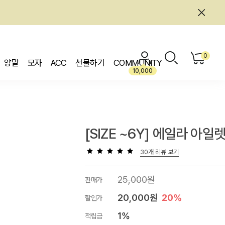
0
양말
모자
ACC
선물하기
COMMUNITY
10,000
[SIZE ~6Y] 에일라 아일
30개 리뷰 보기
25,000원
판매가
20,000원
20%
할인가
1%
적립금