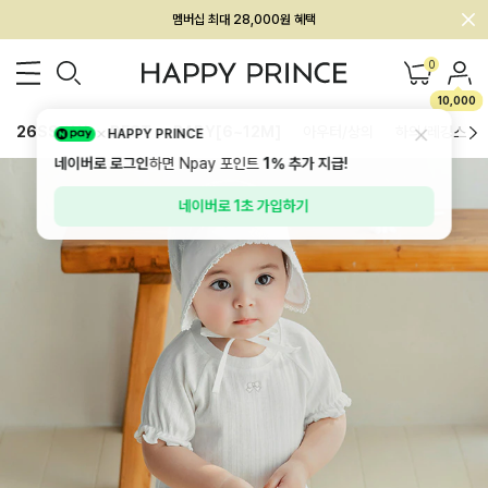
회원전용 아울렛, 가입하면 ~60% 할인!
멤버십 최대 28,000원 혜택
0
10,000
26SS 신상
BEST
BABY[6~12M]
아우터/상의
하의/레깅스
HAPPY PRINCE
네이버로 로그인
하면 Npay 포인트
1%
추가 지급!
네이버로 1초 가입하기