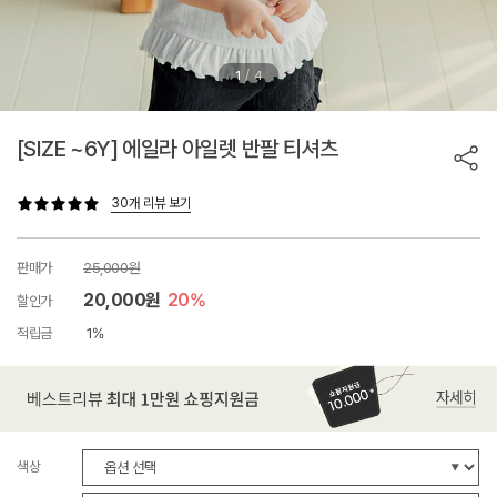
/
1
4
[SIZE ~6Y] 에일라 아일렛 반팔 티셔츠
30개 리뷰 보기
판매가
25,000원
20,000원
20%
할인가
적립금
1%
색상