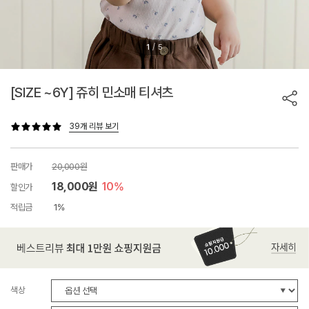
/
1
5
[SIZE ~6Y] 쥬히 민소매 티셔츠
39개 리뷰 보기
판매가
20,000원
18,000원
10%
할인가
적립금
1%
색상