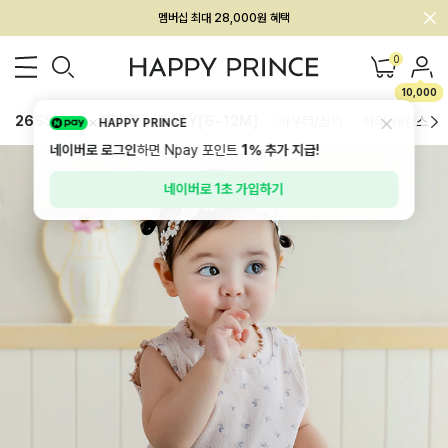
회원전용 아울렛, 가입하면 ~60% 할인!
멤버십 최대 28,000원 혜택
0
10,000
26SS 신상
BEST
BABY[6~12M]
아우터/상의
하의/레깅스
HAPPY PRINCE
네이버로 로그인
하면 Npay 포인트
1%
추가 지급!
네이버로 1초 가입하기