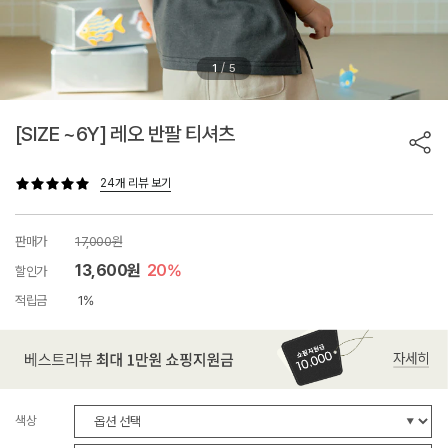
/
1
5
[SIZE ~6Y] 레오 반팔 티셔츠
24개 리뷰 보기
판매가
17,000원
13,600원
20%
할인가
적립금
1%
색상