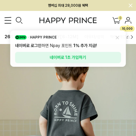
회원전용 아울렛, 가입하면 ~60% 할인!
멤버십 최대 28,000원 혜택
0
10,000
26SS 신상
BEST
BABY[6~12M]
아우터/상의
하의/레깅스
HAPPY PRINCE
네이버로 로그인
하면 Npay 포인트
1%
추가 지급!
네이버로 1초 가입하기