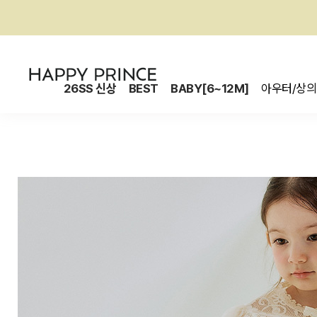
26SS 신상
BEST
BABY[6~12M]
아우터/상의