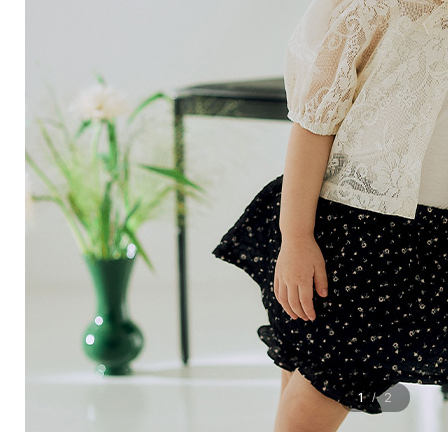
1
2
/