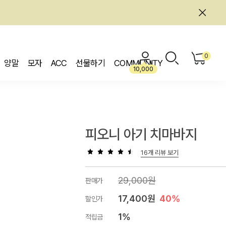
0
양말
모자
ACC
선물하기
COMMUNITY
10,000
피오니 아기 치마바지
16개 리뷰 보기
29,000원
판매가
17,400원
40%
할인가
1%
적립금