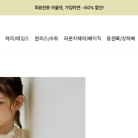
회원전용 아울렛, 가입하면 ~60% 할인!
멤버십 최대 28,000원 혜택
하의/레깅스
원피스/수트
라운지웨어/베이직
등원룩/상하복