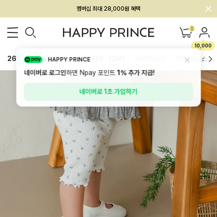
회원전용 아울렛, 가입하면 ~60% 할인!
멤버십 최대 28,000원 혜택
0
10,000
26SS 신상
BEST
BABY[6~12M]
아우터/상의
하의/레깅스
HAPPY PRINCE
네이버로 로그인
하면 Npay 포인트
1%
추가 지급!
네이버로 1초 가입하기