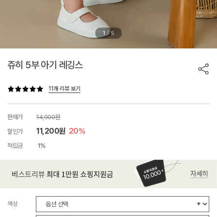
/
1
5
쥬히 5부 아기 레깅스
11개 리뷰 보기
판매가
14,000원
11,200원
20%
할인가
적립금
1%
색상