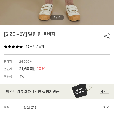
/
1
6
[SIZE ~6Y] 델린 린넨 바지
45개 리뷰 보기
판매가
24,000원
21,600원
10%
할인가
적립금
1%
색상