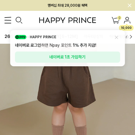
회원전용 아울렛, 가입하면 ~60% 할인!
멤버십 최대 28,000원 혜택
0
10,000
26SS 신상
BEST
BABY[6~12M]
아우터/상의
하의/레깅스
HAPPY PRINCE
네이버로 로그인
하면 Npay 포인트
1%
추가 지급!
네이버로 1초 가입하기