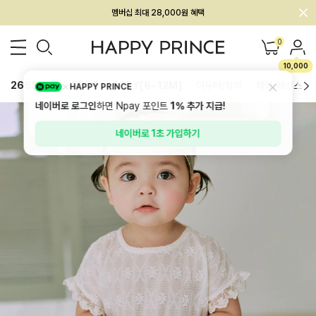
회원전용 아울렛, 가입하면 ~60% 할인!
멤버십 최대 28,000원 혜택
0
10,000
26SS 신상
BEST
BABY[6~12M]
아우터/상의
하의/레깅스
HAPPY PRINCE
네이버로 로그인
하면 Npay 포인트
1%
추가 지급!
네이버로 1초 가입하기