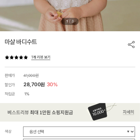
/
1
3
마샬 바디수트
1개 리뷰 보기
판매가
41,000원
28,700원
30%
할인가
적립금
1%
색상