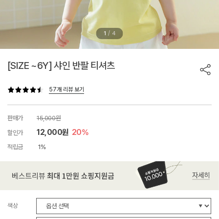
/
1
4
[SIZE ~6Y] 샤인 반팔 티셔츠
57개 리뷰 보기
판매가
15,000원
12,000원
20%
할인가
적립금
1%
색상