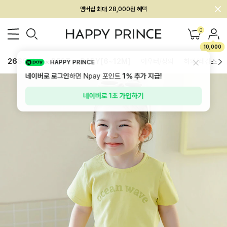
회원전용 아울렛, 가입하면 ~60% 할인!
멤버십 최대 28,000원 혜택
0
10,000
26SS 신상
BEST
BABY[6~12M]
아우터/상의
하의/레깅스
HAPPY PRINCE
네이버로 로그인
하면 Npay 포인트
1%
추가 지급!
네이버로 1초 가입하기