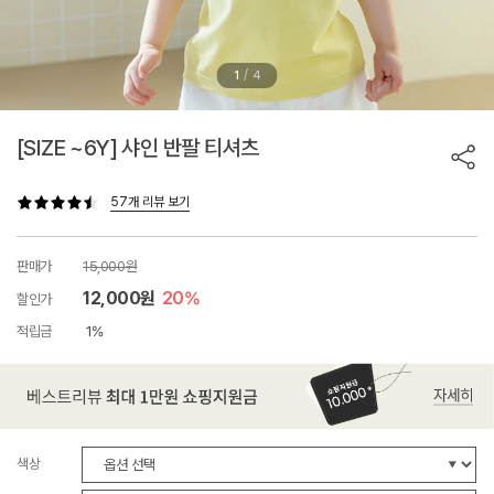
/
1
4
[SIZE ~6Y] 샤인 반팔 티셔츠
57개 리뷰 보기
판매가
15,000원
12,000원
20%
할인가
적립금
1%
색상