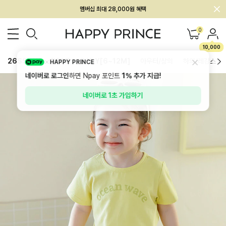
회원전용 아울렛, 가입하면 ~60% 할인!
멤버십 최대 28,000원 혜택
0
10,000
26SS 신상
BEST
BABY[6~12M]
아우터/상의
하의/레깅스
HAPPY PRINCE
네이버로 로그인
하면 Npay 포인트
1%
추가 지급!
네이버로 1초 가입하기