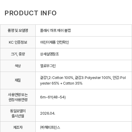
PRODUCT INFO
품명 및 모델명
플래시 하프 매쉬 볼캡
KC 인증정보
어린이제품 안전확인
크기, 중량
상세설명참조
색상
옐로우그린
겉감1,2: Cotton 100%, 겉감3: Polyester 100%, 안감: Pol
재질
yester 65% + Cotton 35%
사용연령 또는
6m~6Y(48~54)
권장사용연령
동일모델의
2026.04.
출시년월
제조자
㈜해피프린스