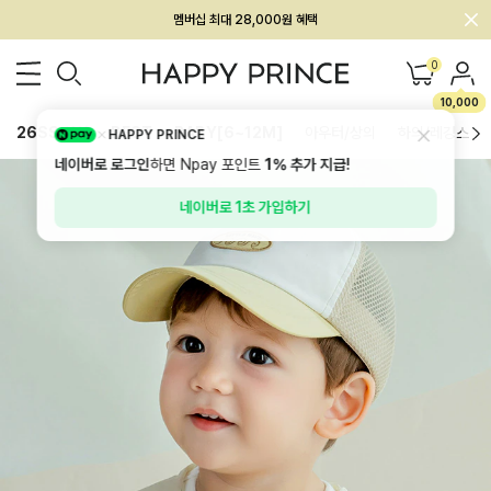
회원전용 아울렛, 가입하면 ~60% 할인!
멤버십 최대 28,000원 혜택
0
10,000
26SS 신상
BEST
BABY[6~12M]
아우터/상의
하의/레깅스
HAPPY PRINCE
네이버로 로그인
하면 Npay 포인트
1%
추가 지급!
네이버로 1초 가입하기