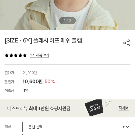
/
1
3
[SIZE ~6Y] 플래시 하프 매쉬 볼캡
2개 리뷰 보기
판매가
21,200원
10,600원
50%
할인가
적립금
1%
색상