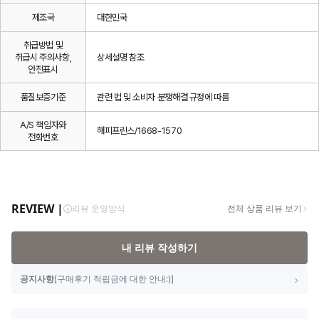
제조국
대한민국
취급방법 및
취급시 주의사항,
상세설명 참조
안전표시
품질보증기준
관련 법 및 소비자 분쟁해결 규정에 따름
A/S 책임자와
해피프린스/1668-1570
전화번호