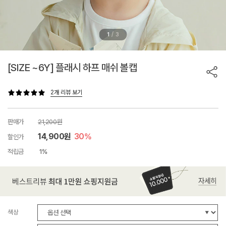
/
1
3
[SIZE ~6Y] 플래시 하프 매쉬 볼캡
2개 리뷰 보기
판매가
21,200원
14,900원
30%
할인가
적립금
1%
색상