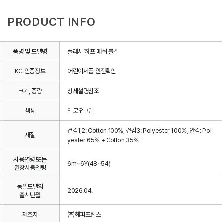
PRODUCT INFO
품명 및 모델명
플래시 하프 매쉬 볼캡
KC 인증정보
어린이제품 안전확인
크기, 중량
상세설명참조
색상
옐로우그린
겉감1,2: Cotton 100%, 겉감3: Polyester 100%, 안감: Pol
재질
yester 65% + Cotton 35%
사용연령 또는
6m~6Y(48~54)
권장사용연령
동일모델의
2026.04.
출시년월
제조자
㈜해피프린스