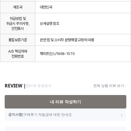
제조국
대한민국
취급방법 및
취급시 주의사항,
상세설명 참조
안전표시
품질보증기준
관련 법 및 소비자 분쟁해결 규정에 따름
A/S 책임자와
해피프린스/1668-1570
전화번호