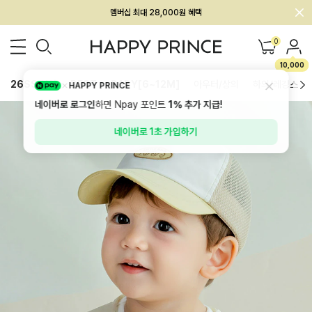
회원전용 아울렛, 가입하면 ~60% 할인!
멤버십 최대 28,000원 혜택
0
10,000
26SS 신상
BEST
BABY[6~12M]
아우터/상의
하의/레깅스
HAPPY PRINCE
네이버로 로그인
하면 Npay 포인트
1%
추가 지급!
네이버로 1초 가입하기