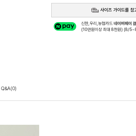
사이즈 가이드를 참
신한,우리,농협카드
네이버페이 결
(10만원이상 최대 8천원) (8/5~8
Q&A(0)