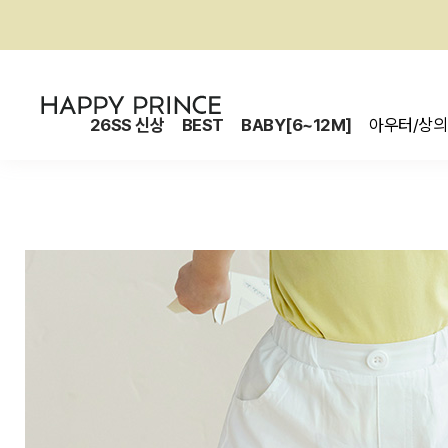
26SS 신상
BEST
BABY[6~12M]
아우터/상의