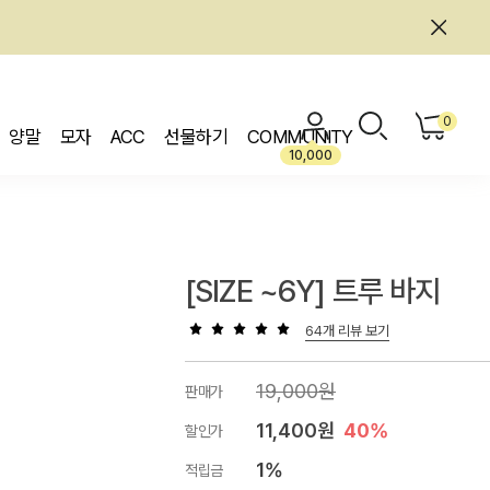
0
양말
모자
ACC
선물하기
COMMUNITY
10,000
[SIZE ~6Y] 트루 바지
64개 리뷰 보기
19,000원
판매가
11,400원
40%
할인가
1%
적립금