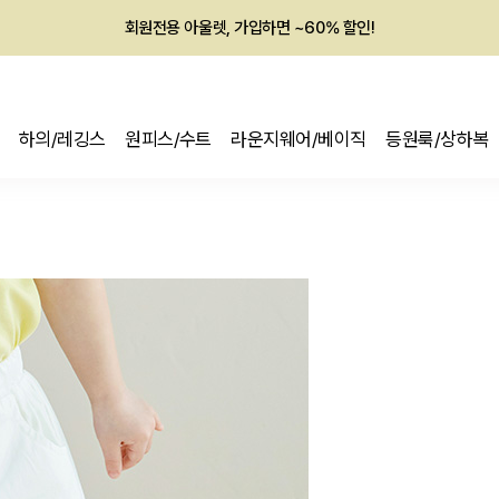
회원전용 아울렛, 가입하면 ~60% 할인!
멤버십 최대 28,000원 혜택
하의/레깅스
원피스/수트
라운지웨어/베이직
등원룩/상하복