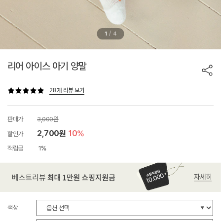
/
1
4
리어 아이스 아기 양말
28개 리뷰 보기
판매가
3,000원
2,700원
10%
할인가
적립금
1%
색상