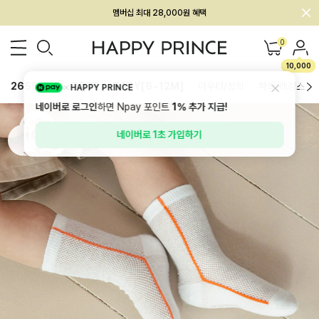
회원전용 아울렛, 가입하면 ~60% 할인!
멤버십 최대 28,000원 혜택
0
10,000
26SS 신상
BEST
BABY[6~12M]
아우터/상의
하의/레깅스
HAPPY PRINCE
네이버로 로그인
하면 Npay 포인트
1%
추가 지급!
네이버로 1초 가입하기