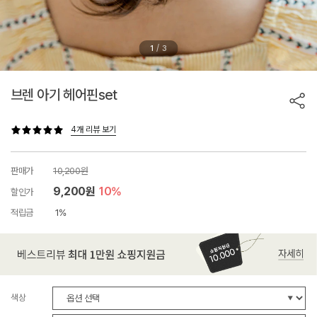
/
1
3
브렌 아기 헤어핀set
4개 리뷰 보기
판매가
10,200원
9,200원
10%
할인가
적립금
1%
색상