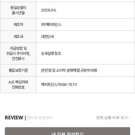
동일모델의
2026.04.
출시년월
제조자
㈜해피프린스
제조국
대한민국
취급방법 및
취급시 주의사항,
상세설명 참조
안전표시
품질보증기준
관련 법 및 소비자 분쟁해결 규정에 따름
A/S 책임자와
해피프린스/1668-1570
전화번호