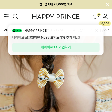
회원전용 아울렛, 가입하면 ~60% 할인!
멤버십 최대 28,000원 혜택
0
10,000
26SS 신상
BEST
BABY[6~12M]
아우터/상의
하의/레깅스
HAPPY PRINCE
네이버로 로그인
하면 Npay 포인트
1%
추가 지급!
네이버로 1초 가입하기