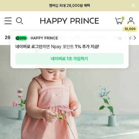
회원전용 아울렛, 가입하면 ~60% 할인!
멤버십 최대 28,000원 혜택
0
10,000
26SS 신상
BEST
BABY[6~12M]
아우터/상의
하의/레깅스
HAPPY PRINCE
네이버로 로그인
하면 Npay 포인트
1%
추가 지급!
네이버로 1초 가입하기