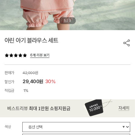
/
1
3
아린 아기 블라우스 세트
6개 리뷰 보기
판매가
42,000원
29,400원
30%
할인가
적립금
1%
색상