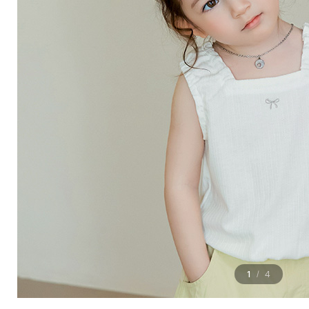
1
4
/