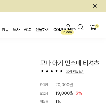
0
양말
모자
ACC
선물하기
COMMUNITY
10,000
모나 아기 민소매 티셔츠
30개 리뷰 보기
20,000원
판매가
19,000원
5%
할인가
1%
적립금