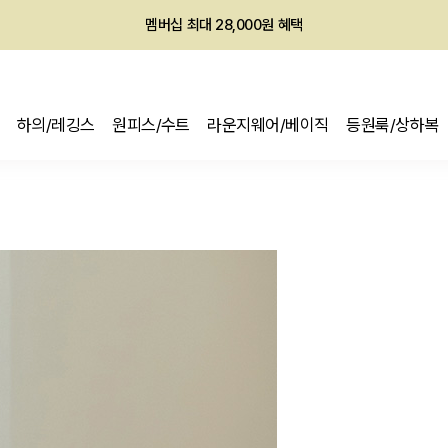
회원전용 아울렛, 가입하면 ~60% 할인!
멤버십 최대 28,000원 혜택
하의/레깅스
원피스/수트
라운지웨어/베이직
등원룩/상하복