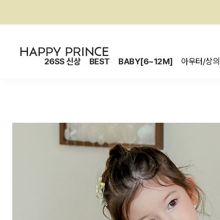
26SS 신상
BEST
BABY[6~12M]
아우터/상의