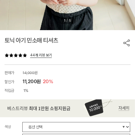
/
1
5
토닉 아기 민소매 티셔츠
44개 리뷰 보기
판매가
14,000원
11,200원
20%
할인가
적립금
1%
색상