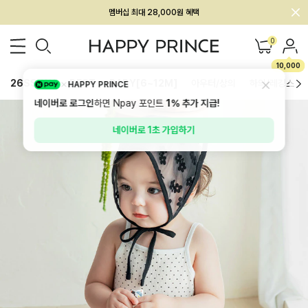
회원전용 아울렛, 가입하면 ~60% 할인!
멤버십 최대 28,000원 혜택
0
10,000
26SS 신상
BEST
BABY[6~12M]
아우터/상의
하의/레깅스
HAPPY PRINCE
네이버로 로그인
하면 Npay 포인트
1%
추가 지급!
네이버로 1초 가입하기